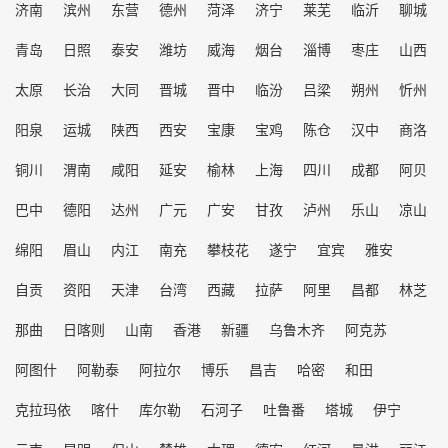
济南
滨州
东营
德州
菏泽
济宁
莱芜
临沂
聊城
青岛
日照
泰安
潍坊
威海
烟台
淄博
枣庄
山西
太原
长治
大同
晋城
晋中
临汾
吕梁
朔州
忻州
阳泉
运城
陕西
西安
宝康
宝鸡
陈仓
汉中
商洛
铜川
渭南
咸阳
延安
榆林
上海
四川
成都
阿贝
巴中
德阳
达州
广元
广安
甘孜
泸州
乐山
凉山
绵阳
眉山
内江
南充
攀枝花
遂宁
宜宾
雅安
自贡
资阳
天津
台湾
西藏
拉萨
阿里
昌都
林芝
那曲
日喀则
山南
香港
新疆
乌鲁木齐
阿克苏
阿图什
阿勒泰
阿拉尔
博乐
昌吉
哈密
和田
克拉玛依
喀什
库尔勒
石河子
吐鲁番
塔城
伊宁