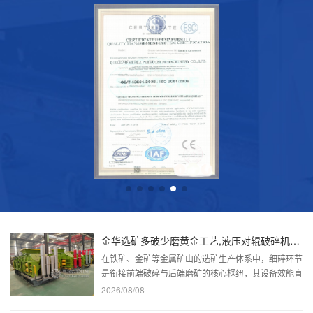
金华选矿多破少磨黄金工艺,液压对辊破碎机如何解决铁矿石细碎高能耗难题!
在铁矿、金矿等金属矿山的选矿生产体系中，细碎环节
是衔接前端破碎与后端磨矿的核心枢纽，其设备效能直
接决定整条生产线的能耗水平、运维成本与金属回收
2026/08/08
率。传统选矿工艺长期受困于细碎环节.