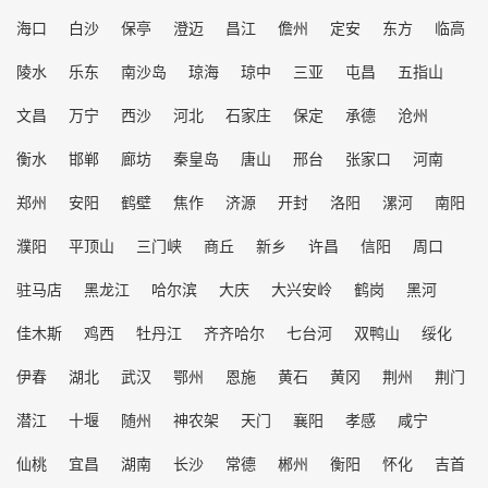
海口
白沙
保亭
澄迈
昌江
儋州
定安
东方
临高
陵水
乐东
南沙岛
琼海
琼中
三亚
屯昌
五指山
文昌
万宁
西沙
河北
石家庄
保定
承德
沧州
衡水
邯郸
廊坊
秦皇岛
唐山
邢台
张家口
河南
郑州
安阳
鹤壁
焦作
济源
开封
洛阳
漯河
南阳
濮阳
平顶山
三门峡
商丘
新乡
许昌
信阳
周口
驻马店
黑龙江
哈尔滨
大庆
大兴安岭
鹤岗
黑河
佳木斯
鸡西
牡丹江
齐齐哈尔
七台河
双鸭山
绥化
伊春
湖北
武汉
鄂州
恩施
黄石
黄冈
荆州
荆门
潜江
十堰
随州
神农架
天门
襄阳
孝感
咸宁
仙桃
宜昌
湖南
长沙
常德
郴州
衡阳
怀化
吉首