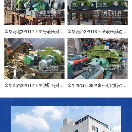
金华河北2PG1210型号液压对辊制砂机用于鹅卵石制砂?
金华两台2PG1610全液压对辊制砂机到达浙江交投集团生产现场
金华山西2PG1210型铁矿石对辊破碎机生产现场
金华2PG1508瓜米石对辊制砂机到达浙江横店生产现场