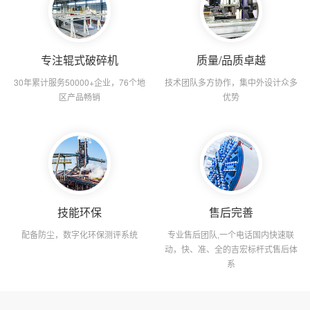
专注辊式破碎机
质量/品质卓越
30年累计服务50000+企业，76个地
技术团队多方协作，集中外设计众多
区产品畅销
优势
技能环保
售后完善
配备防尘，数字化环保测评系统
专业售后团队,一个电话国内快速联
动，快、准、全的吉宏标杆式售后体
系