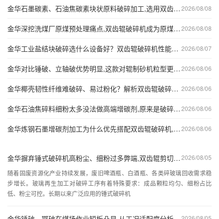
金华石墨碳素、石油焦碳素块状原料破碎加工,选用双齿辊破碎机而非普通破碎机的原因!
2026/08/08
金华深挖洗煤厂原煤预处理痛点,双齿辊破碎机成为原煤粗碎环节主流优选设备!
2026/08/08
金华工业盐结块破碎选什么设备好？双齿辊破碎机性能优势全解析！
2026/08/07
金华对比锤破、立轴破优势明显,这款对辊制砂机粒型更好、磨损更低、运维更省!
2026/08/06
金华椰壳韧性纤维难破碎、易过粉化？解析双齿辊破碎机适配椰壳活性炭原料预处理的核心优势！
2026/08/06
金华石油焦碎料细粉太多没法做高端增碳剂,原来是破碎设备选错,双齿辊轻松保住合格颗粒!
2026/08/06
金华炼钢石墨增碳剂加工为什么优先搭配双齿辊破碎机,对比颚破、锤破优劣一目了然!
2026/08/06
金华摒弃锤式破碎机高粉尘、细粉过多弊端,双齿辊剪切碾压破碎模式为何更契合玻璃瓶、碎玻璃资源化处理!
2026/08/05
随着固废资源化产业持续发展，废旧啤酒瓶、白酒瓶、各类碎玻璃回收需求稳
步增长。玻璃再生加工对破碎工序有着特殊要求：成品颗粒均匀、细粉占比
低、粉尘可控。长期以来广泛应用的锤式破碎机
金华锤破、鄂破在煤场作业短板凸显,从工况适配度分析双齿辊破碎机占据煤炭破碎主流市场的根本原因!
2026/08/05