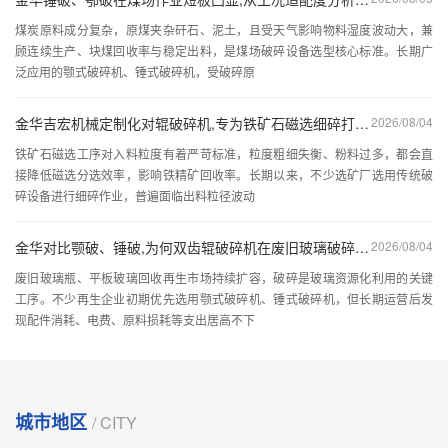
煤炭原料成分复杂，原煤夹杂矸石、泥土，且受天气影响物料湿度波动大，兼
顾连续生产、块煤回收率与稳定出料，是煤场破碎设备选型核心标准。长期广
泛应用的颚式破碎机、锤式破碎机，受破碎原
金华吉宏机械定制化对辊破碎机,专为铁矿石磁选细碎打造,粒度 3-15mm 自由可调!
2026/08/04
铁矿石磁选工序对入料粒度有着严苛标准，粒度粗细失衡、粉料过多，都会直
接降低磁选分选效率，影响铁精矿回收率。长期以来，不少选矿厂选用传统破
碎设备进行细碎作业，普遍面临出料粒径波动
金华对比颚破、锤破,为何双齿辊破碎机在废旧玻璃破碎作业中综合使用成本更低？
2026/08/04
废旧玻璃瓶、平板玻璃回收再生市场持续扩容，破碎是玻璃资源化利用的关键
工序。不少再生企业初期优先选用颚式破碎机、锤式破碎机，但长期运营后发
现配件消耗、电费、原料损耗等支出居高不下
城市地区
/ CITY