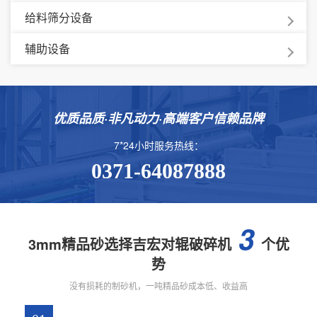
给料筛分设备
辅助设备
优质品质·非凡动力·高端客户信赖品牌
7*24小时服务热线：
0371-64087888
3
3mm精品砂选择吉宏对辊破碎机
个优
势
没有损耗的制砂机，一吨精品砂成本低、收益高