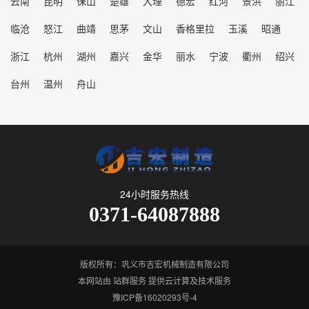
云南
昆明
保山
楚雄
大理
德宏
红河
景洪
丽江
临沧
怒江
曲靖
思茅
文山
香格里拉
玉溪
昭通
浙江
杭州
湖州
嘉兴
金华
丽水
宁波
衢州
绍兴
台州
温州
舟山
24小时服务热线
0371-64087888
版权所有：巩义市吉宏机械制造有限公司
本网站由
站群服务
提供云计算及技术服务
豫ICP备16020293号-4