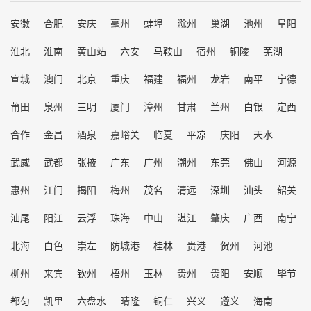
安徽
合肥
安庆
毫州
蚌埠
滁州
巢湖
池州
阜阳
淮北
淮南
黄山站
六安
马鞍山
宿州
铜陵
芜湖
宣城
澳门
北京
重庆
福建
福州
龙岩
南平
宁德
莆田
泉州
三明
厦门
漳州
甘肃
兰州
白银
定西
合作
金昌
酒泉
嘉峪关
临夏
平凉
庆阳
天水
武威
武都
张掖
广东
广州
潮州
东莞
佛山
河源
惠州
江门
揭阳
梅州
茂名
清远
深圳
汕头
韶关
汕尾
阳江
云浮
珠海
中山
湛江
肇庆
广西
南宁
北海
白色
崇左
防城港
桂林
贵港
贺州
河池
柳州
来宾
钦州
梧州
玉林
贵州
贵阳
安顺
毕节
都匀
凯里
六盘水
晴隆
铜仁
兴义
遵义
海南