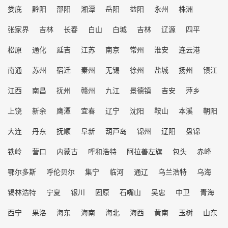
娄底
黔阳
邵阳
湘潭
岳阳
益阳
永州
株洲
张家界
吉林
长春
白山
白城
吉林
辽源
四平
松原
通化
延吉
江苏
南京
常州
淮安
连云港
南通
苏州
宿迁
秦州
无锡
徐州
盐城
扬州
镇江
江西
南昌
抚州
赣州
九江
景德镇
吉安
萍乡
上饶
新余
鹰潭
宜春
辽宁
沈阳
鞍山
本溪
朝阳
大连
丹东
抚顺
阜新
葫芦岛
锦州
辽阳
盘锦
铁岭
营口
内蒙古
呼和浩特
阿拉善左旗
包头
赤峰
鄂尔多斯
呼伦贝尔
集宁
临河
通辽
乌兰浩特
乌海
锡林浩特
宁夏
银川
固原
石嘴山
吴忠
中卫
青海
西宁
果洛
海东
海南
海北
海西
黄南
玉树
山东